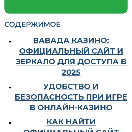
СОДЕРЖИМОЕ
ВАВАДА КАЗИНО:
ОФИЦИАЛЬНЫЙ САЙТ И
ЗЕРКАЛО ДЛЯ ДОСТУПА В
2025
УДОБСТВО И
БЕЗОПАСНОСТЬ ПРИ ИГРЕ
В ОНЛАЙН-КАЗИНО
КАК НАЙТИ