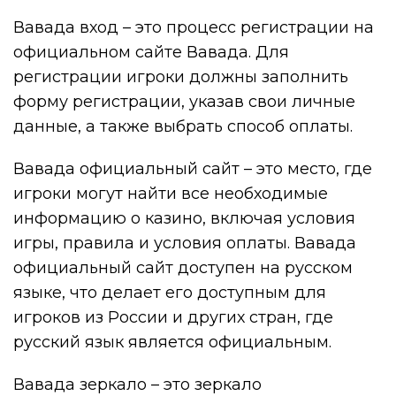
Вавада вход – это процесс регистрации на
официальном сайте Вавада. Для
регистрации игроки должны заполнить
форму регистрации, указав свои личные
данные, а также выбрать способ оплаты.
Вавада официальный сайт – это место, где
игроки могут найти все необходимые
информацию о казино, включая условия
игры, правила и условия оплаты. Вавада
официальный сайт доступен на русском
языке, что делает его доступным для
игроков из России и других стран, где
русский язык является официальным.
Вавада зеркало – это зеркало