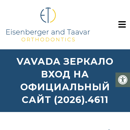
VAVADA ЗЕРКАЛО
ВХОД НА
ОФИЦИАЛЬНЫЙ
САЙТ (2026).4611