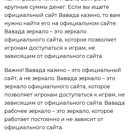
крупные суммы денег. Если вы ищете
официальный сайт Вавада казино, то вам
нужно найти его на официальном сайте.
Вавада зеркало – это зеркало
официального сайта, которое позволяет
игрокам доступаться к играм, не
зависящим от официального сайта.
Важно! Вавада казино – это официальный
сайт, а не зеркало. Вавада зеркало – это
зеркало официального сайта, которое
позволяет игрокам доступаться к играм, не
зависящим от официального сайта. Вавада
рабочее зеркало – это зеркало, которое
работает постоянно и не зависит от
официального сайта.