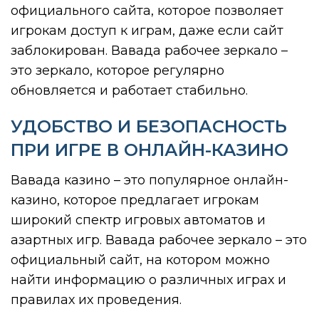
официального сайта, которое позволяет
игрокам доступ к играм, даже если сайт
заблокирован. Вавада рабочее зеркало –
это зеркало, которое регулярно
обновляется и работает стабильно.
УДОБСТВО И БЕЗОПАСНОСТЬ
ПРИ ИГРЕ В ОНЛАЙН-КАЗИНО
Вавада казино – это популярное онлайн-
казино, которое предлагает игрокам
широкий спектр игровых автоматов и
азартных игр. Вавада рабочее зеркало – это
официальный сайт, на котором можно
найти информацию о различных играх и
правилах их проведения.