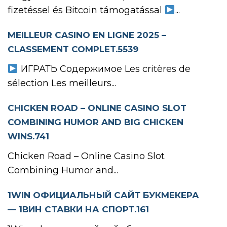
fizetéssel és Bitcoin támogatással
...
MEILLEUR CASINO EN LIGNE 2025 –
CLASSEMENT COMPLET.5539
ИГРАТЬ Содержимое Les critères de
sélection Les meilleurs...
CHICKEN ROAD – ONLINE CASINO SLOT
COMBINING HUMOR AND BIG CHICKEN
WINS.741
Chicken Road – Online Casino Slot
Combining Humor and...
1WIN ОФИЦИАЛЬНЫЙ САЙТ БУКМЕКЕРА
— 1ВИН СТАВКИ НА СПОРТ.161