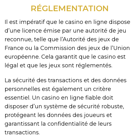
RÉGLEMENTATION
Il est impératif que le casino en ligne dispose
d’une licence émise par une autorité de jeu
reconnue, telle que l’Autorité des jeux de
France ou la Commission des jeux de l’Union
européenne. Cela garantit que le casino est
légal et que les jeux sont réglementés.
La sécurité des transactions et des données
personnelles est également un critère
essentiel. Un casino en ligne fiable doit
disposer d’un système de sécurité robuste,
protégeant les données des joueurs et
garantissant la confidentialité de leurs
transactions.