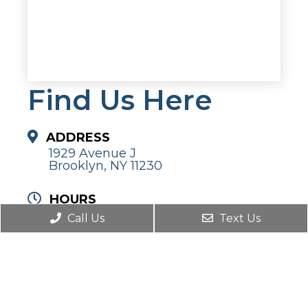
Find Us Here
ADDRESS
1929 Avenue J
Brooklyn, NY 11230
HOURS
By Appointment Only
Call Us
Text Us
Email:
info@etortho.com
CONTACT