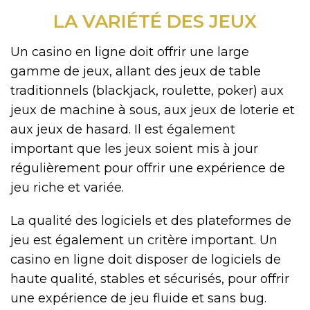
LA VARIÉTÉ DES JEUX
Un casino en ligne doit offrir une large
gamme de jeux, allant des jeux de table
traditionnels (blackjack, roulette, poker) aux
jeux de machine à sous, aux jeux de loterie et
aux jeux de hasard. Il est également
important que les jeux soient mis à jour
régulièrement pour offrir une expérience de
jeu riche et variée.
La qualité des logiciels et des plateformes de
jeu est également un critère important. Un
casino en ligne doit disposer de logiciels de
haute qualité, stables et sécurisés, pour offrir
une expérience de jeu fluide et sans bug.