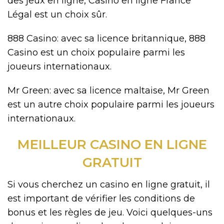
des jeux en ligne, Casino en ligne France
Légal est un choix sûr.
888 Casino: avec sa licence britannique, 888
Casino est un choix populaire parmi les
joueurs internationaux.
Mr Green: avec sa licence maltaise, Mr Green
est un autre choix populaire parmi les joueurs
internationaux.
MEILLEUR CASINO EN LIGNE
GRATUIT
Si vous cherchez un casino en ligne gratuit, il
est important de vérifier les conditions de
bonus et les règles de jeu. Voici quelques-uns