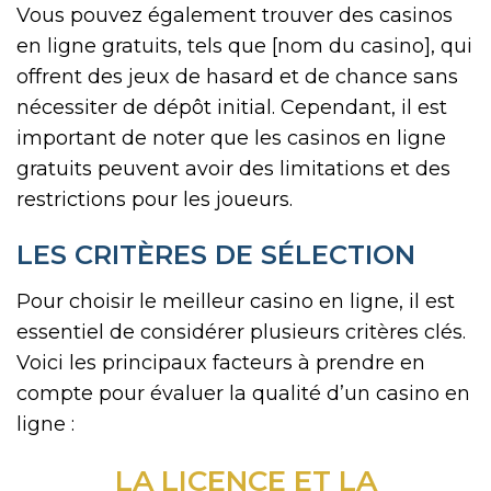
Vous pouvez également trouver des casinos
en ligne gratuits, tels que [nom du casino], qui
offrent des jeux de hasard et de chance sans
nécessiter de dépôt initial. Cependant, il est
important de noter que les casinos en ligne
gratuits peuvent avoir des limitations et des
restrictions pour les joueurs.
LES CRITÈRES DE SÉLECTION
Pour choisir le meilleur casino en ligne, il est
essentiel de considérer plusieurs critères clés.
Voici les principaux facteurs à prendre en
compte pour évaluer la qualité d’un casino en
ligne :
LA LICENCE ET LA