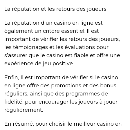
La réputation et les retours des joueurs
La réputation d’un casino en ligne est
également un critère essentiel. Il est
important de vérifier les retours des joueurs,
les témoignages et les évaluations pour
s’assurer que le casino est fiable et offre une
expérience de jeu positive.
Enfin, il est important de vérifier si le casino
en ligne offre des promotions et des bonus
réguliers, ainsi que des programmes de
fidélité, pour encourager les joueurs à jouer
régulièrement.
En résumé, pour choisir le meilleur casino en