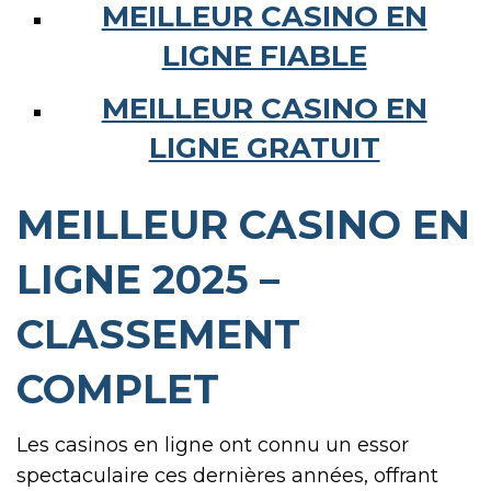
MEILLEUR CASINO EN
LIGNE FIABLE
MEILLEUR CASINO EN
LIGNE GRATUIT
MEILLEUR CASINO EN
LIGNE 2025 –
CLASSEMENT
COMPLET
Les casinos en ligne ont connu un essor
spectaculaire ces dernières années, offrant