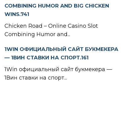
COMBINING HUMOR AND BIG CHICKEN
WINS.741
Chicken Road – Online Casino Slot
Combining Humor and...
1WIN ОФИЦИАЛЬНЫЙ САЙТ БУКМЕКЕРА
— 1ВИН СТАВКИ НА СПОРТ.161
1Win официальный сайт букмекера —
1Вин ставки на спорт...