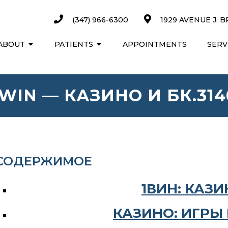
(347) 966-6300
1929 AVENUE J, B
ABOUT
PATIENTS
APPOINTMENTS
SERV
1WIN — КАЗИНО И БК.314
СОДЕРЖИМОЕ
1ВИН: КАЗИ
КАЗИНО: ИГРЫ