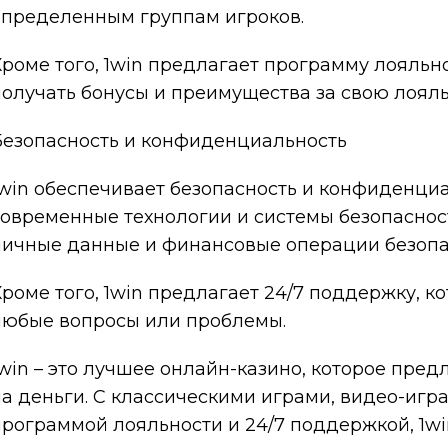
определенным группам игроков.
Кроме того, 1win предлагает программу лояльн
получать бонусы и преимущества за свою лояльн
Безопасность и конфиденциальность
1win обеспечивает безопасность и конфиденциа
современные технологии и системы безопасности
личные данные и финансовые операции безоп
Кроме того, 1win предлагает 24/7 поддержку, 
любые вопросы или проблемы.
1win – это лучшее онлайн-казино, которое пре
на деньги. С классическими играми, видео-игра
программой лояльности и 24/7 поддержкой, 1wi