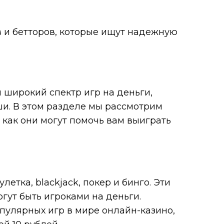
в и бетторов, которые ищут надежную
 широкий спектр игр на деньги,
и. В этом разделе мы рассмотрим
и как они могут помочь вам выиграть
летка, blackjack, покер и бинго. Эти
гут быть игроками на деньги.
опулярных игр в мире онлайн-казино,