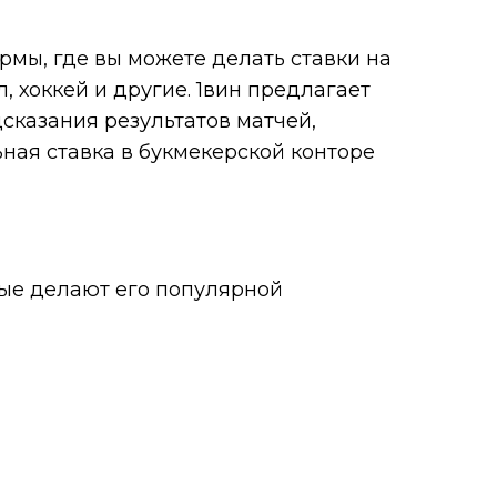
рмы, где вы можете делать ставки на
, хоккей и другие. 1вин предлагает
дсказания результатов матчей,
ьная ставка в букмекерской конторе
рые делают его популярной