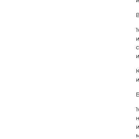
и
1
с
и